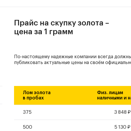
Прайс на скупку золота –
цена за 1 грамм
По-настоящему надежные компании всегда должн
публиковать актуальные цены на своём официальн
Лом золота
Физ. лицам
в пробах
наличными и н
375
3 848
₽
500
5 130
₽