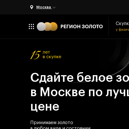
Москва
Скупк
у физи
Сдайте белое з
в Москве по лу
цене
Принимаем золото
в любом виде и состоянии