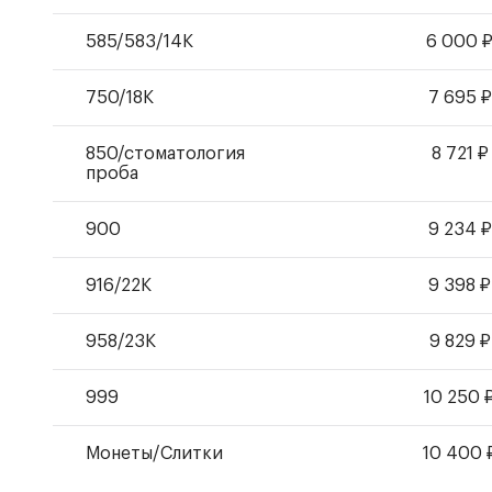
585
/
583
/14К
6 000
750/18К
7 695
₽
850/стоматология
8 721
₽
проба
900
9 234
₽
916/22К
9 398
₽
958/23К
9 829
₽
999
10 250
Монеты
/
Слитки
10 400