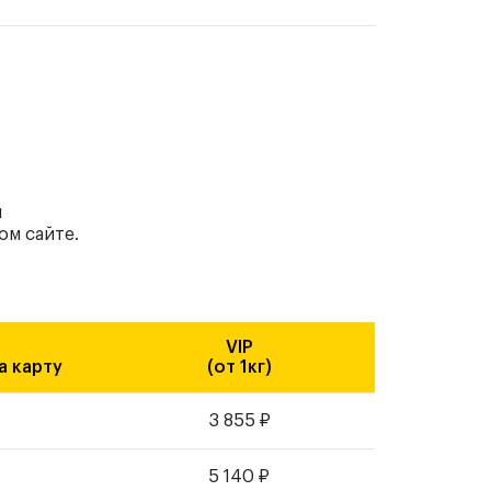
ы
ом сайте.
VIP
а карту
(от 1кг)
3 855
₽
5 140
₽