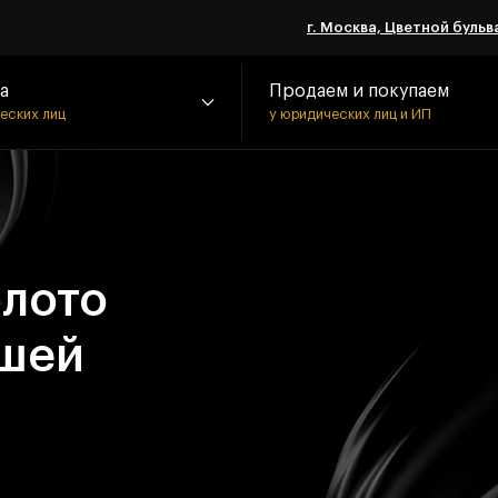
г. Москва, Цветной бульва
а
Продаем и покупаем
ческих лиц
у юридических лиц и ИП
олото
чшей