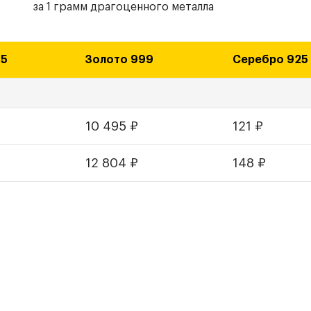
за 1 грамм драгоценного металла
85
Золото 999
Серебро 925
10 495
₽
121
₽
12 804
₽
148
₽