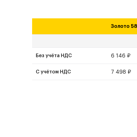
Золото 5
6 146
₽
Без учёта НДС
7 498
₽
С учётом НДС