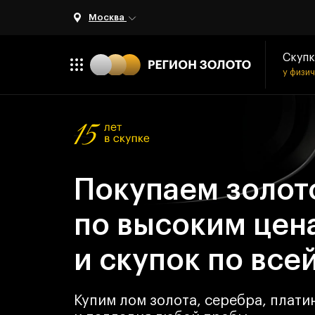
Москва
Скупк
у физи
Покупаем золот
по высоким цен
и скупок по все
Купим лом золота, серебра, плати