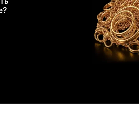
ть
е?