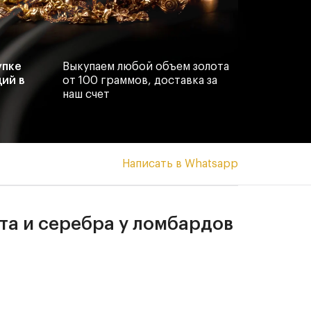
упке
Выкупаем любой объем золота
ий в
от 100 граммов, доставка за
наш счет
Написать в Whatsapp
та и серебра у ломбардов