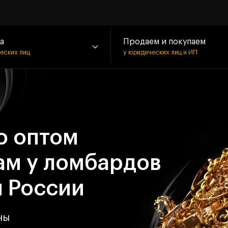
а
Продаем и покупаем
ческих лиц
у юридических лиц и ИП
о оптом
ам у ломбардов
й России
ны