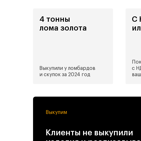
4 тонны
С
лома золота
ил
Пок
Выкупили у ломбардов
с Н
и скупок за 2024 год
ваш
Выкупим
Клиенты не выкупили