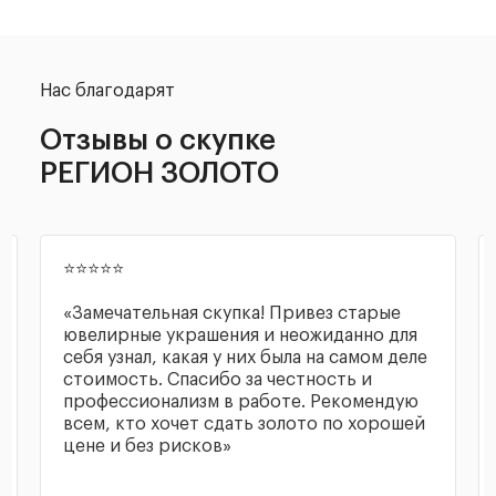
Нас благодарят
Отзывы о скупке
РЕГИОН ЗОЛОТО
⭐⭐⭐⭐⭐
«Сотрудники скупки внимательно
выслушивают, оперативно проводят
оценку состояние золота спец прибором
(не помню название) и предлагают
достойную цену, меня устроила. Расчет
производится сразу, выбрал оплату на
карту. На все про все ушло 10 минут.»