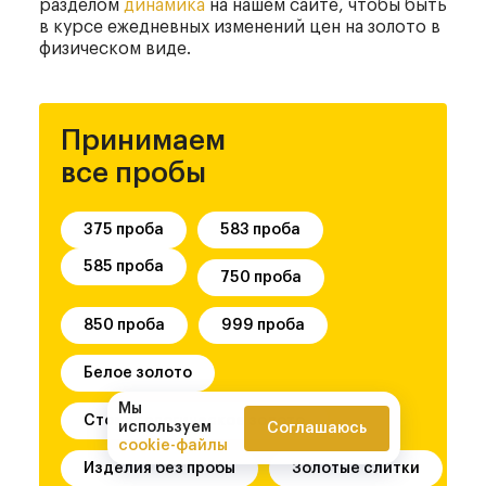
разделом
динамика
на нашем сайте, чтобы быть
в курсе ежедневных изменений цен на золото в
физическом виде.
Принимаем
все пробы
375 проба
583 проба
585 проба
750 проба
850 проба
999 проба
Белое золото
Мы
Стоматологическое золото
используем
Соглашаюсь
cookie-файлы
Изделия без пробы
Золотые слитки